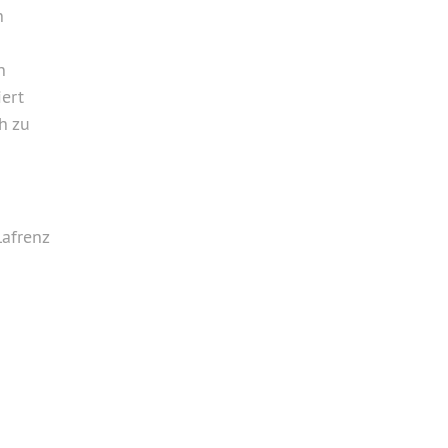
n
n
ert
h zu
afrenz