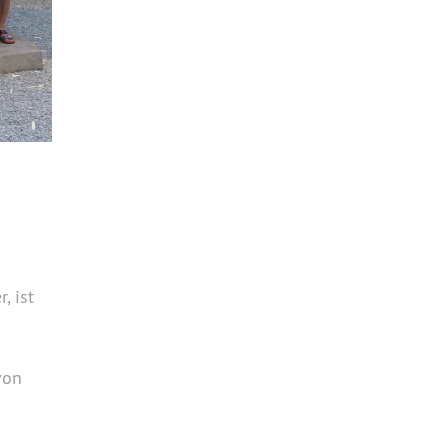
, ist
von