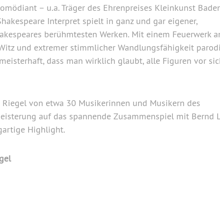
Komödiant – u.a. Träger des Ehrenpreises Kleinkunst Bade
akespeare Interpret spielt in ganz und gar eigener,
hakespeares berühmtesten Werken. Mit einem Feuerwerk a
itz und extremer stimmlicher Wandlungsfähigkeit parodi
meisterhaft, dass man wirklich glaubt, alle Figuren vor sic
in Riegel von etwa 30 Musikerinnen und Musikern des
egeisterung auf das spannende Zusammenspiel mit Bernd L
gartige Highlight.
gel