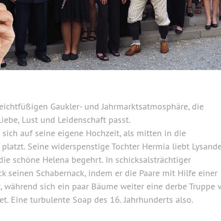
eichtfüßigen Gaukler- und Jahrmarktsatmosphäre, die
ebe, Lust und Leidenschaft passt.
sich auf seine eigene Hochzeit, als mitten in die
platzt. Seine widerspenstige Tochter Hermia liebt Lysander
ie schöne Helena begehrt. In schicksalsträchtiger
 seinen Schabernack, indem er die Paare mit Hilfe einer
, während sich ein paar Bäume weiter eine derbe Truppe 
t. Eine turbulente Soap des 16. Jahrhunderts also.