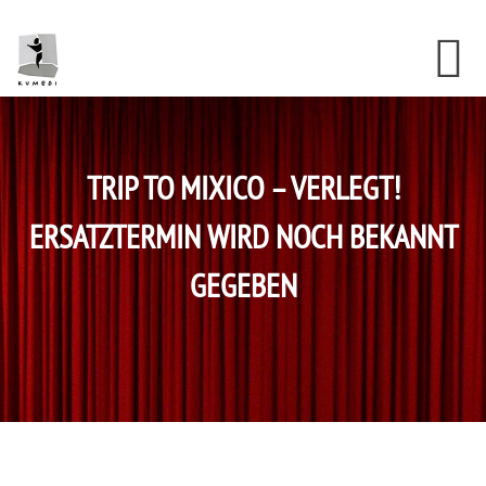
Skip
Skip
Skip
to
to
to
content
primary
footer
sidebar
TRIP TO MIXICO – VERLEGT!
ERSATZTERMIN WIRD NOCH BEKANNT
GEGEBEN