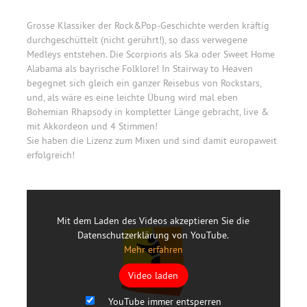
Grosse Klassiker der Rock&Pop-Geschichte werden kräftig
durchgeschüttelt (nicht gerührt!), so dass verwegene
Medleys entstehen. Die Scorpions als Ska oder Sweet Home
Alabama als bayrische Folklore! In Stairway to Heaven
begegnet sich gleich ein ganzer Reisebus von Rockstars,
und, als wäre es eine leichte Übung wird mal eben
Bohemian Rhapsody in kompletter Länge gebracht, live &
mit Akkordeon und 4 Stimmen!
Sie haben die Lizenz zum Mixen und sind damit europaweit
erfolgreich!
Mit dem Laden des Videos akzeptieren Sie die
Datenschutzerklärung von YouTube.
Mehr erfahren
Video laden
YouTube immer entsperren