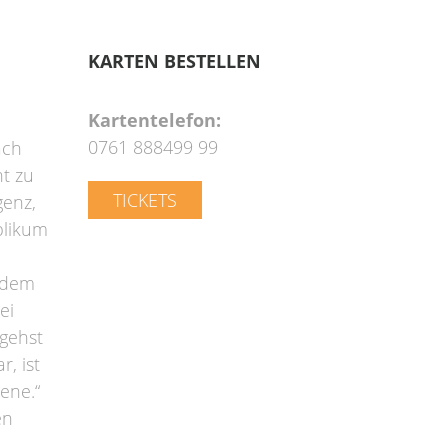
KARTEN BESTELLEN
Primary
Kartentelefon:
Sidebar
0761 888499 99
ach
ht zu
TICKETS
genz,
blikum
endem
ei
gehst
, ist
ene.“
en