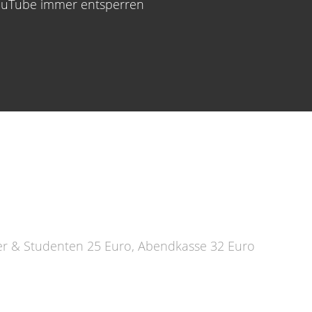
uTube immer entsperren
hüler & Studenten 25 Euro, Abendkasse 32 Euro