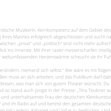
irdische Musikerin, Kernkompetenz auf dem Gebiet des
ng ihres Mannes erfolgreich abgeschlossen und sucht n
schen „privat“ und „politisch“ sind nicht mehr aufrec
ick ins Innerste. Mit ihrer rasier-messerscharfen Intelli
r weltumfassenden Herzenswärme scheucht sie ihr Pu
t verändern, niemand sich selbst.“ Wie wäre es mit folg
 Ben muss an sich arbeiten, und das Publikum darf dab
dessen, was man sich von gutem Theater wünscht: Du 
 so stand auch jüngst in der Presse: „Tina Teubner war
e und unterhaltsamste Frau der deutschen Kleinkunstsz
m TV und im Radio auf und bereist den gesamten deutsch
kum mit Liedern, Kabarett und Unfug zu beglücken. Und