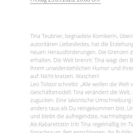
Tina Teubner, begnadete Komikerin, über
autoritären Liebesliedes, hat die Erziehu
neuen Herausforderungen. Die Grenzen zwi
erhalten. Die Welt brennt: Tina wagt den Bl
ihrem unwiderstehlichen Humor und ihre
auf: Nicht kratzen. Waschen!
Leo Tolstoi schreibt: „Alle wollen die Wel
Geschäftsmodell: Tina verändert die Welt,
zugucken. Eine lakonische Umschreibung 
anders raus als Du reingekommen bist. Und
und bleibt die aufregendste, nachhaltigst
Als Kabarettistin tritt Tina regelmäßig i
Sprachraum, fest entschlossen, ihr Publi