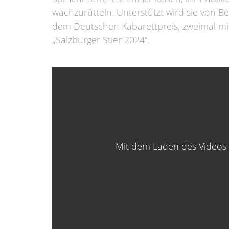
wachzurütteln. Unterstützt wird sie von B
dem Deutschen Kabarettpreis, zweimal mi
„Salzburger Stier 2024“.
Mit dem Laden des Videos 