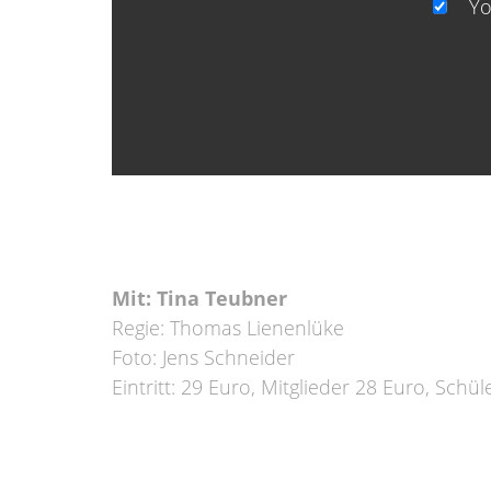
Yo
Mit: Tina Teubner
Regie: Thomas Lienenlüke
Foto: Jens Schneider
Eintritt: 29 Euro, Mitglieder 28 Euro, Sc