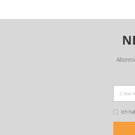
N
Abonni
Ich ha