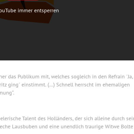
ouTube immer entsperren
er das Publikum mit, welches sogleich in den Refrain ´Ja,
tz ging´ einstimmt. (…) Schnell herrscht im ehemaligen
mung“.
lerische Talent des Holländers, der sich alleine durch sei
reche Lausbuben und eine unendlich traurige Witwe Bolte