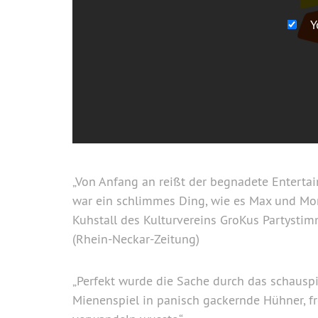
Y
„Von Anfang an reißt der begnadete Entertain
war ein schlimmes Ding, wie es Max und Mori
Kuhstall des Kulturvereins GroKus Partystim
(Rhein-Neckar-Zeitung)
„Perfekt wurde die Sache durch das schauspie
Mienenspiel in panisch gackernde Hühner, f