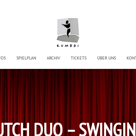
FOS
SPIELPLAN
ARCHIV
TICKETS
ÜBER UNS
KON
TCH DUO – SWINGI