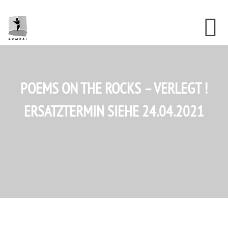
Skip
Skip
Skip
to
to
to
content
primary
footer
sidebar
POEMS ON THE ROCKS – VERLEGT !
ERSATZTERMIN SIEHE 24.04.2021