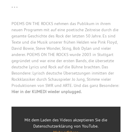
* * *
POEMS ON THE ROCKS nehmen das Publikum in ihrem
neuen Programm mit auf eine poetische Zeitreise durch die
gesamte Geschichte des Rock der letzten 50 Jahre. Es sind
Texte und die Musik unserer frühen Helden wie Pink Floyd,
David Bowie, Steve Wonder, Sting, Bob Dylan und vieler
anderer. POEMS ON THE ROCKS wurde 2003 in Stuttgart
gegründet und war eine der ersten Bands, die übersetzte
deutsche Lyrics und Rock auf die Bühne brachten. Das
Besondere: Lyrisch deutsche Übersetzungen inmitten der
Rockklassiker durch Schauspieler Jo Jung, Stimme vieler
Produktionen von SWR und ARTE. Und das ganz Besondere:
Hier in der KUMEDI wieder unplugged.
Mit dem Laden des Videos akzeptieren Sie die
Datenschutzerklärung von YouTube.