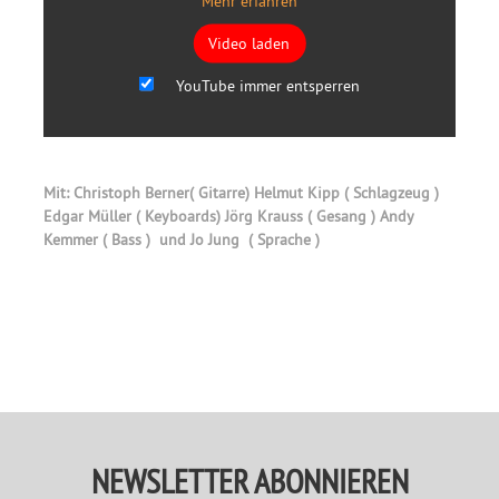
Mehr erfahren
Video laden
YouTube immer entsperren
Mit: Christoph Berner( Gitarre) Helmut Kipp ( Schlagzeug )
Edgar Müller ( Keyboards) Jörg Krauss ( Gesang ) Andy
Kemmer ( Bass ) und Jo Jung ( Sprache )
Primary
Sidebar
NEWSLETTER ABONNIEREN