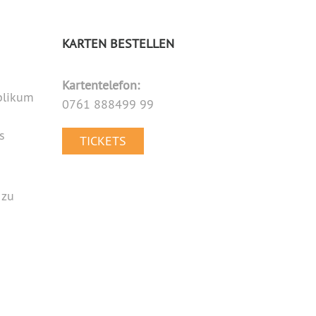
KARTEN BESTELLEN
Primary
Kartentelefon:
Sidebar
ublikum
0761 888499 99
s
TICKETS
 zu