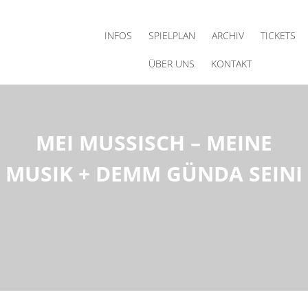
Skip
Skip
Skip
to
to
to
INFOS
SPIELPLAN
ARCHIV
TICKETS
content
primary
footer
sidebar
ÜBER UNS
KONTAKT
MEI MUSSISCH – MEINE
MUSIK + DEMM GÜNDA SEINI