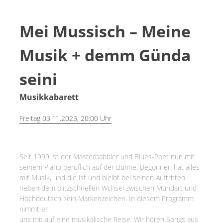
Mei Mussisch – Meine
Musik + demm Günda
seini
Musikkabarett
Freitag 03.11.2023, 20:00 Uhr
Seit 1999 ist der Masterbabbler und Blues-Poet nun mit
seinem Piano beruflich auf der Bühne. Begonnen hat alles
mit Musik, und die ist und bleibt bei seinen Auftritten
neben dem blitzschnellen Wchsel zwischen Mundart und
Hochdeutsch sein Markenzeichen. In diesem Programm
nimmt er
uns mit auf eine musikalische Reise: Wir hören Songs aus