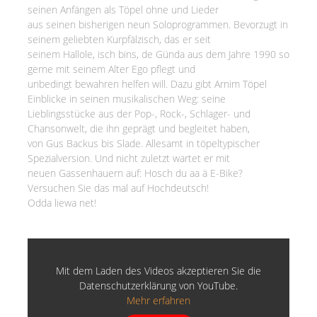
seinen Anfängen als Töpel ohne und Lieder
aus seinen bisherigen neun Soloprogrammen. Bevorzugt in
seinem geliebten Kurpfälzisch, das er seit
seinem Hallole, isch bins, de Günda aus dem Jahre 1990 so
gerne mit seinem Alter Ego pflegt und
unbedingt bewahren helfen will. Dazu gibt Arnim Töpel
Einblicke in seinen musikalischen Weg: seine
Lieblingsstücke aus der Pop-, Rock-, Schlager- und
Chansonwelt, die ihn geprägt und begleitet haben,
von Gus Backus bis Slade. Allesamt in töpeltypischer
Spezialversion. Und nicht zuletzt wartet er mit
neuen Gassenhauern auf: Hosch du aa ä E-Bike?
Versuchen Sie das mal auf Hochdeutsch!
Odda liewa net!
Mit dem Laden des Videos akzeptieren Sie die
Datenschutzerklärung von YouTube.
Mehr erfahren