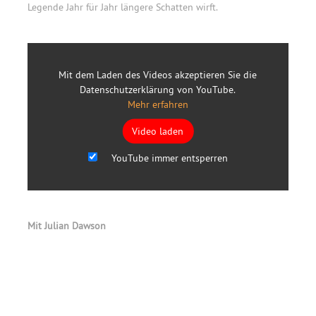
Legende Jahr für Jahr längere Schatten wirft.
Mit dem Laden des Videos akzeptieren Sie die
Datenschutzerklärung von YouTube.
Mehr erfahren
Video laden
YouTube immer entsperren
Mit Julian Dawson
Primary