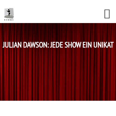
Skip
Skip
Skip
to
to
to
content
primary
footer
sidebar
JULIAN DAWSON: JEDE SHOW EIN UNIKAT