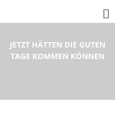
Skip
Skip
Skip
to
to
to
content
primary
footer
sidebar
JETZT HÄTTEN DIE GUTEN
TAGE KOMMEN KÖNNEN