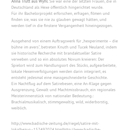
Anna Trutt aus Wyhl
. Sie war eine der letzten Frauen, die in
Deutschland als Hexe öffentlich hingerichtet wurde.
Für ihr Bachelorprojekt erforschen, erfragen, filmen und
finden sie, was sie nie zu glauben gewagt hätten, und
werden tief in die finstere Vergangenheit hineingezogen.
Ausgehend von einem Auftragswerk für „hexperimente – die
bühne im avers“, betreten Knuth und Tucek Neuland, indem
sie historische Recherche mit brandaktueller Satire
verweben und so ein absolutes Novum kreieren: Der
Spielort wird zum Handlungsort des Stücks, aufgearbeitete,
lokale Hexenverfolgungen werden darin integriert, es
entsteht jedesmal eine massgeschneiderte Geschichte.
Ein Nachtflug auf dem Satirebesen, eine An-Klage gegen
Ausgrenzung, Gewalt und Machtmissbrauch, ein regionales
Meisterinnenstück von nationaler Bedeutung.:
Brachialmusikalisch, stimmgewaltig, wild, widerborstig,
weiblich.
http://www.badische-zeitung.de/riegel/satire-mit-
lokalbezug–157497074.htmlhttp://www.badische-