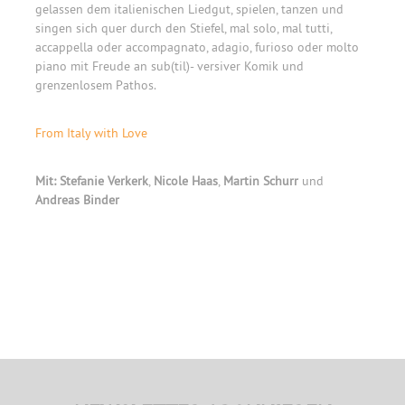
gelassen dem italienischen Liedgut, spielen, tanzen und
singen sich quer durch den Stiefel, mal solo, mal tutti,
accappella oder accompagnato, adagio, furioso oder molto
piano mit Freude an sub(til)- versiver Komik und
grenzenlosem Pathos.
From Italy with Love
Mit: Stefanie Verkerk
,
Nicole Haas
,
Martin Schurr
und
Andreas Binder
Primary
Sidebar