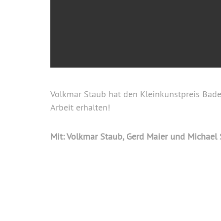
Volkmar Staub hat den Kleinkunstpreis Bade
Arbeit erhalten!
Mit: Volkmar Staub, Gerd Maier und Michae