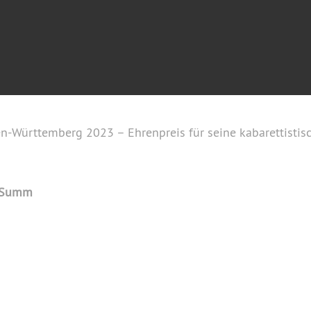
n-Württemberg 2023 – Ehrenpreis für seine kabarettistis
l Summ