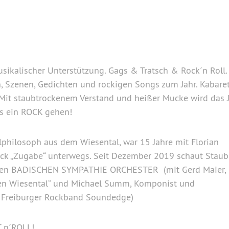
musikalischer Unterstützung. Gags & Tratsch & Rock´n Roll.
 Szenen, Gedichten und rockigen Songs zum Jahr. Kabare
 Mit staubtrockenem Verstand und heißer Mucke wird das 
ss ein ROCK gehen!
lphilosoph aus dem Wiesental, war 15 Jahre mit Florian
ick „Zugabe“ unterwegs. Seit Dezember 2019 schaut Staub
ialen BADISCHEN SYMPATHIE ORCHESTER (mit Gerd Maier,
ren Wiesental“ und Michael Summ, Komponist und
er Freiburger Rockband Soundedge)
 n´ROLL!