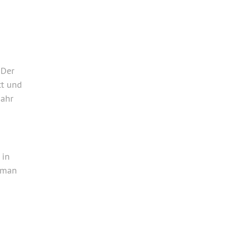
Primary
Sidebar
 Der
tt und
Jahr
 in
 man