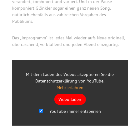
verändert, kombiniert und variiert. Und in der Pause
komponiert Glönkler sogar einen ganz neuen Song,
natürlich ebenfalls aus zahlreichen Vorgaben des
Publikums.
Das „Improgramm“ ist jedes Mal wieder aufs Neue originell,
überraschend, verblüffend und jeden Abend einzigartig.
Mit dem Laden des Videos akzeptieren Sie die
Datenschutzerklärung von YouTube.
Mehr erfahren
Video laden
YouTube immer entsperren