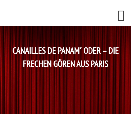
Skip
Skip
Skip
to
to
to
content
primary
footer
sidebar
CANAILLES DE PANAM´ ODER – DIE
FRECHEN GÖREN AUS PARIS