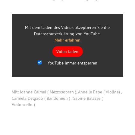
Mit dem Laden des Videos akzeptieren Sie die
Datenschutzerklärung von YouTube.
Mehr erfahren
Video laden
YouTube immer entsperren
Mit: Joanne Calmel ( Mezzosopran ), Anne le Pape ( Violine) ,
Carmela Delgado ( Bandoneon ) , Sabine Balasse (
Violoncello )
Primary